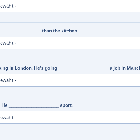
_________________ than the kitchen.
rking in London. He’s going ____________________ a job in Manch
y. He ____________________ sport.