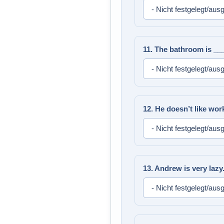
11. The bathroom is __
12. He doesn’t like wo
13. Andrew is very laz