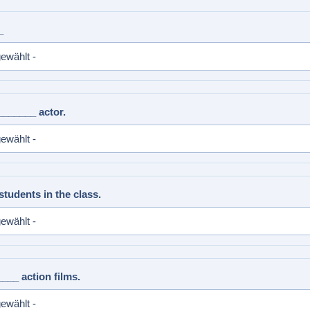
_
_______ actor.
tudents in the class.
___ action films.