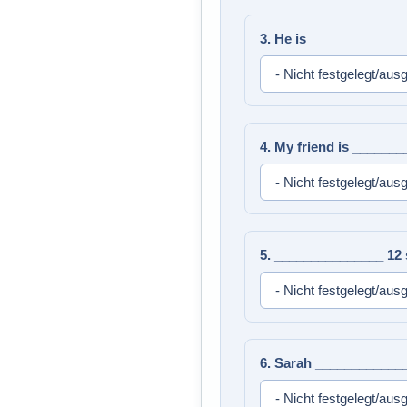
3. He is _____________
4. My friend is _______
5. _______________ 12 s
6. Sarah _____________