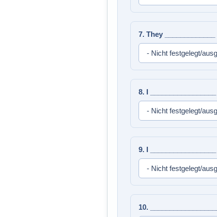
7. They _____________ 
8. I _________________
9. I _________________ 
10. __________________