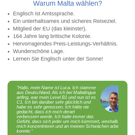
Warum Malta wählen?
Englisch ist Amtssprache.
Ein unterhaltsames und sicheres Reiseziel.
Mitglied der EU (das kleinste!).
164 Jahre lang britische Kolonie.
Hervorragendes Preis-Leistungs-Verhältnis.
Wunderschöne Lage.
Lernen Sie Englisch unter der Sonne!
"Hallo, mein Name ist Luca. Ich stamme
"Ha
aus Deutschland. Als ich bei Maltalingua
Die 
anfing, war mein Level B1 und nun ist es
an. 
C1. Ich bin darüber sehr glücklich und
ein
habe es sehr genossen. Ich hätte nie
Ges
gedacht, dass ich mich derart
heu
verbessern werde. Ich hatte immer das
ein
Gefühl, dass sich jeder um mich kümmert, weshalb ich
Mög
mich konzentrieren und an meinen Schwächen arbeiten
Spr
konnte."