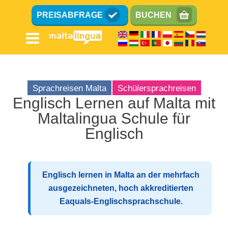
Direkt
PREISABFRAGE
BUCHEN
zum
Inhalt
Sprachreisen Malta
Schülersprachreisen
Englisch Lernen auf Malta mit
Maltalingua Schule für
Englisch Sprachschule
Englisch
Lage
Ausstattung
Nationalitäten-Mix
Englisch lernen in Malta an der mehrfach
Lehrer
ausgezeichneten, hoch akkreditierten
Eaquals-Englischsprachschule.
Englisch unterrichten