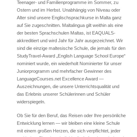
Hilton 5*
Teenager- und Familienprogramme im Sommer, zu
Ostern und im Herbst. Unabhängig von Niveau oder
Marriott 5*
Alter sind unsere Englischsprachkurse in Malta ganz
Cavalieri 4*
auf Sie zugeschnitten. Maltalingua gilt weithin als eine
Argento 4*
der besten Sprachschulen Maltas, ist EAQUALS-
Valentina 3*
akkreditiert und wird Jahr für Jahr ausgezeichnet. Wir
sind die einzige maltesische Schule, die jemals für den
Plaza 3*
StudyTravel-Award „English Language School Europe“
nominiert wurde, ein wiederholt Nominierter für unser
Preise & Daten
Juniorprogramm und mehrfacher Gewinner des
Pakete 2026
LanguageCourses.net Excellence Award —
Auszeichnungen, die unsere Unterrichtsqualität und
Malta
das Erlebnis unserer Schülerinnen und Schüler
widerspiegeln.
Ereignisse 2026
Anreise
Ob Sie für den Beruf, das Reisen oder Ihre persönliche
Geschichte
Entwicklung lernen — wir bleiben eine kleine Schule
mit einem großen Herzen, die sich verpflichtet, jeder
Malta Klima