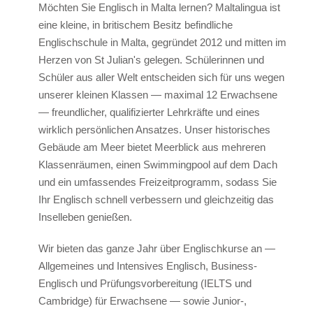
Schulaktivitäten
Möchten Sie Englisch in Malta lernen? Maltalingua ist
das Team
eine kleine, in britischem Besitz befindliche
Englischschule in Malta, gegründet 2012 und mitten im
Auszeichnungen
Herzen von St Julian's gelegen. Schülerinnen und
ST Star Awards
Schüler aus aller Welt entscheiden sich für uns wegen
unserer kleinen Klassen — maximal 12 Erwachsene
Anerkennungen und Akkreditierungen
— freundlicher, qualifizierter Lehrkräfte und eines
Bewertung
wirklich persönlichen Ansatzes. Unser historisches
Erasmus
Gebäude am Meer bietet Meerblick aus mehreren
Klassenräumen, einen Swimmingpool auf dem Dach
Englischkurse
und ein umfassendes Freizeitprogramm, sodass Sie
Ihr Englisch schnell verbessern und gleichzeitig das
Unterkunft
Inselleben genießen.
Schulapartments (empfohlen)
Gastfamilie
Wir bieten das ganze Jahr über Englischkurse an —
Allgemeines und Intensives Englisch, Business-
Live mit Lehrer
Englisch und Prüfungsvorbereitung (IELTS und
Hotels
Cambridge) für Erwachsene — sowie Junior-,