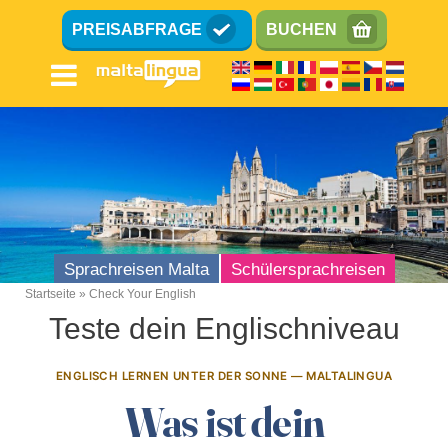
Direkt zum Inhalt
PREISABFRAGE
BUCHEN
Sprachreisen Malta
Schülersprachreisen
Breadcrumb
Startseite
Check Your English
Teste dein Englischniveau
ENGLISCH LERNEN UNTER DER SONNE — MALTALINGUA
Was ist dein