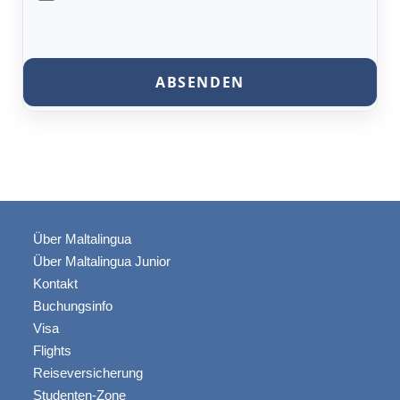
informieren
Sie
uns
über
besondere
Ernährungsbedürfnisse,
Allergien
usw.
Über Maltalingua
Über Maltalingua Junior
Kontakt
Buchungsinfo
Visa
Flights
Reiseversicherung
Studenten-Zone