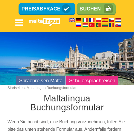
Direkt
PREISABFRAGE
BUCHEN
zum
Inhalt
Sprachreisen Malta
Schülersprachreisen
Startseite
Maltalingua Buchungsformular
Breadcrumb
Maltalingua
Buchungsformular
Wenn Sie bereit sind, eine Buchung vorzunehmen, füllen Sie
bitte das unten stehende Formular aus. Andernfalls fordern