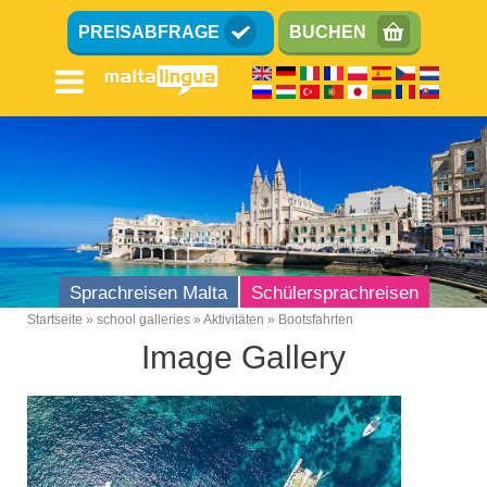
Direkt
PREISABFRAGE
BUCHEN
zum
Inhalt
Sprachreisen Malta
Schülersprachreisen
Startseite
school galleries
Aktivitäten
Bootsfahrten
Breadcrumb
Image Gallery