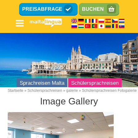
Direkt
PREISABFRAGE
BUCHEN
zum
Inhalt
Sprachreisen Malta
Schülersprachreisen
Startseite
Schülersprachreisen
galerie
Schülersprachreisen Fotogalerie
Breadcrumb
Image Gallery