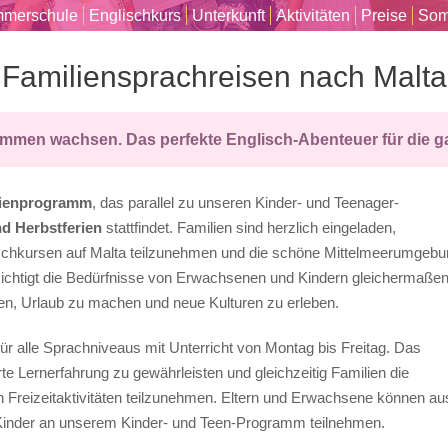
merschule
Englischkurs
Unterkunft
Aktivitäten
Preise
Som
Familiensprachreisen nach Malta
mmen wachsen. Das perfekte Englisch-Abenteuer für die gan
lienprogramm
, das parallel zu unseren Kinder- und Teenager-
d Herbstferien
stattfindet. Familien sind herzlich eingeladen,
schkursen auf Malta teilzunehmen und die schöne Mittelmeerumgebu
chtigt die Bedürfnisse von Erwachsenen und Kindern gleichermaße
en, Urlaub zu machen und neue Kulturen zu erleben.
r alle Sprachniveaus mit Unterricht von Montag bis Freitag. Das
e Lernerfahrung zu gewährleisten und gleichzeitig Familien die
n Freizeitaktivitäten teilzunehmen. Eltern und Erwachsene können au
Kinder an unserem Kinder- und Teen-Programm teilnehmen.