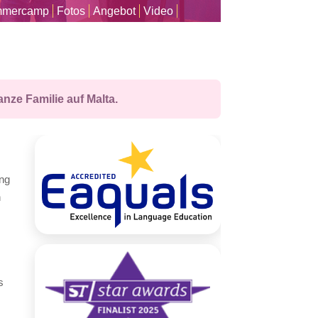
mercamp
Fotos
Angebot
Video
ze Familie auf Malta.
ng
n
s