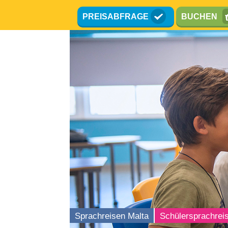
Direkt
PREISABFRAGE
BUCHEN
zum
Inhalt
Sprachreisen Malta
Schülersprachrei
le in Bewegung