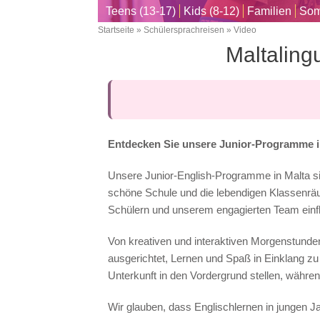
Teens (13-17)
Kids (8-12)
Familien
Som
Startseite
Schülersprachreisen
Video
Breadcrumb
Maltaling
Entdecken Sie unsere Junior-Programme
Unsere Junior-English-Programme in Malta sin
schöne Schule und die lebendigen Klassenräume
Schülern und unserem engagierten Team einfl
Von kreativen und interaktiven Morgenstunde
ausgerichtet, Lernen und Spaß in Einklang zu 
Unterkunft in den Vordergrund stellen, währe
Wir glauben, dass Englischlernen in jungen J