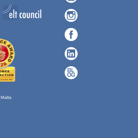
, Malta
.