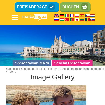
Direkt
PREISABFRAGE
BUCHEN
zum
Inhalt
Sprachreisen Malta
Schülersprachreisen
Startseite
Schülersprachreisen
galerie
Schülersprachreisen Fotogalerie
Teens
Breadcrumb
Image Gallery