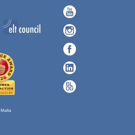
, Malta
.