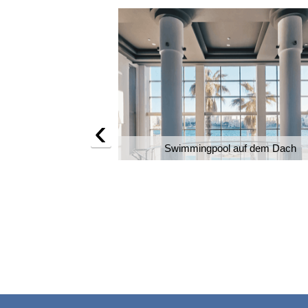
‹
Swimmingpool auf dem Dach
die Spinola Bay