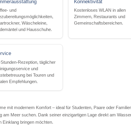
mmerausstattung
Konnektivität
ffee- und
Kostenloses WLAN in allen
ezubereitungsmöglichkeiten,
Zimmern, Restaurants und
artrockner, Wäscheleine,
Gemeinschaftsbereichen.
demäntel und Hausschuhe.
rvice
-Stunden-Rezeption, täglicher
inigungsservice und
stebetreuung bei Touren und
kalen Empfehlungen.
rme mit modernem Komfort – ideal für Studenten, Paare oder Familien,
 am Meer suchen. Dank seiner einzigartigen Lage direkt am Wasser 
 in Einklang bringen möchten.