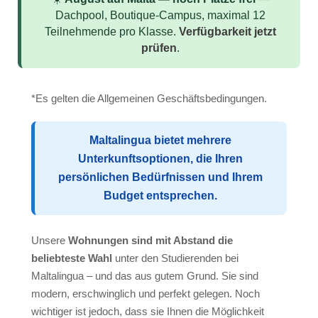
Nationalitäten-Mix
Dachpool, Boutique-Campus, maximal 12
Lehrer
Teilnehmende pro Klasse.
Verfügbarkeit jetzt
prüfen
.
Englisch unterrichten
Schulaktivitäten
*Es gelten die Allgemeinen Geschäftsbedingungen.
das Team
Auszeichnungen
Maltalingua bietet mehrere
Unterkunftsoptionen, die Ihren
ST Star Awards
persönlichen Bedürfnissen und Ihrem
Anerkennungen und Akkreditierungen
Budget entsprechen.
Bewertung
Erasmus
Unsere
Wohnungen sind mit Abstand die
beliebteste Wahl
unter den Studierenden bei
Englischkurse
Maltalingua – und das aus gutem Grund. Sie sind
Unterkunft
modern, erschwinglich und perfekt gelegen. Noch
wichtiger ist jedoch, dass sie Ihnen die Möglichkeit
Schulapartments (empfohlen)