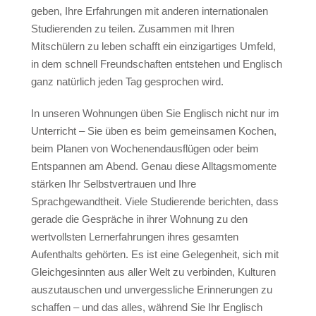
geben, Ihre Erfahrungen mit anderen internationalen
Gastfamilie
Studierenden zu teilen. Zusammen mit Ihren
Live mit Lehrer
Mitschülern zu leben schafft ein einzigartiges Umfeld,
Hotels
in dem schnell Freundschaften entstehen und Englisch
ganz natürlich jeden Tag gesprochen wird.
Hilton 5*
Marriott 5*
In unseren Wohnungen üben Sie Englisch nicht nur im
Unterricht – Sie üben es beim gemeinsamen Kochen,
Cavalieri 4*
beim Planen von Wochenendausflügen oder beim
Argento 4*
Entspannen am Abend. Genau diese Alltagsmomente
Valentina 3*
stärken Ihr Selbstvertrauen und Ihre
Plaza 3*
Sprachgewandtheit. Viele Studierende berichten, dass
gerade die Gespräche in ihrer Wohnung zu den
wertvollsten Lernerfahrungen ihres gesamten
Preise & Daten
Aufenthalts gehörten. Es ist eine Gelegenheit, sich mit
Pakete 2026
Gleichgesinnten aus aller Welt zu verbinden, Kulturen
auszutauschen und unvergessliche Erinnerungen zu
Malta
schaffen – und das alles, während Sie Ihr Englisch