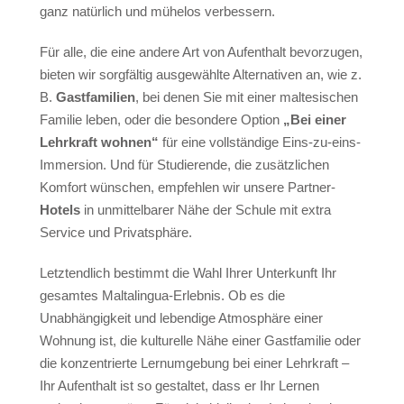
Ereignisse 2026
ganz natürlich und mühelos verbessern.
Anreise
Für alle, die eine andere Art von Aufenthalt bevorzugen,
Geschichte
bieten wir sorgfältig ausgewählte Alternativen an, wie z.
Malta Klima
B.
Gastfamilien
, bei denen Sie mit einer maltesischen
Familie leben, oder die besondere Option
„Bei einer
Aktivitäten
Lehrkraft wohnen“
für eine vollständige Eins-zu-eins-
Strandbad Lido
Immersion. Und für Studierende, die zusätzlichen
Bootsfahrt
Komfort wünschen, empfehlen wir unsere Partner-
Hotels
in unmittelbarer Nähe der Schule mit extra
Facts
Service und Privatsphäre.
Video
Letztendlich bestimmt die Wahl Ihrer Unterkunft Ihr
Foto
gesamtes Maltalingua-Erlebnis. Ob es die
Unabhängigkeit und lebendige Atmosphäre einer
Kontakt
Wohnung ist, die kulturelle Nähe einer Gastfamilie oder
Quote
die konzentrierte Lernumgebung bei einer Lehrkraft –
Bildungsurlaub Malta
Ihr Aufenthalt ist so gestaltet, dass er Ihr Lernen