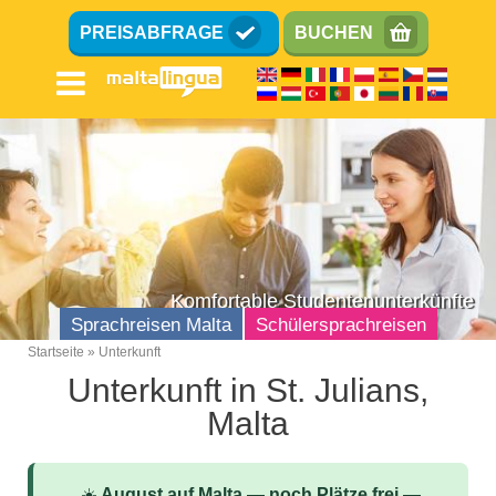
Direkt
PREISABFRAGE
BUCHEN
zum
Inhalt
Komfortable Studentenunterkünfte
Sprachreisen Malta
Schülersprachreisen
Startseite
Unterkunft
Breadcrumb
Unterkunft in St. Julians,
Englisch Sprachschule
Malta
Lage
Ausstattung
☀️
August auf Malta — noch Plätze frei
—